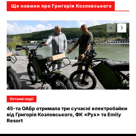
Ще новини про Григорія Козловського
Останні події
45-та ОАБр отримала три сучасні електробайки
від Григорія Козловського, ФК «Рух» та Emily
Resort