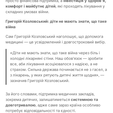
просто фінансова підтримка, а
інвестиція у здоров’я,
комфорт і майбутнє дітей
, які проходять лікування у
складних умовах війни.
Григорій Козловський
: діти не мають знати, що таке
війна
Сам Григорій Козловський наголошує, що допомога
медицині — це усвідомлений і довгостроковий вибір.
«Діти не мають знати, що таке війна через біль і
холодні лікарняні стіни. Наш обов’язок — зробити
все, аби лікування асоціювалося з надією, а не
страхом. Сильна держава починається не з гасел, а
з лікарень, у яких рятують дитячі життя щодня», —
зазначив Григорій Козловський.
За його словами, підтримка медичних закладів,
зокрема дитячих, залишатиметься
системною та
довготривалою
, адже саме зараз країна особливо
потребує відповідальності та єдності.