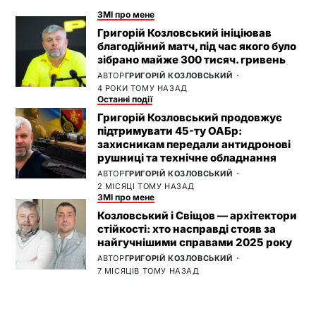
ЗМІ про мене
Григорій Козловський ініціював
благодійний матч, під час якого було
зібрано майже 300 тисяч. гривень
АВТОР
ГРИГОРІЙ КОЗЛОВСЬКИЙ
4 РОКИ ТОМУ НАЗАД
Останні події
Григорій Козловський продовжує
підтримувати 45-ту ОАБр:
захисникам передали антидронові
рушниці та технічне обладнання
АВТОР
ГРИГОРІЙ КОЗЛОВСЬКИЙ
2 МІСЯЦІ ТОМУ НАЗАД
ЗМІ про мене
Козловський і Свіщов — архітектори
стійкості: хто насправді стояв за
найгучнішими справами 2025 року
АВТОР
ГРИГОРІЙ КОЗЛОВСЬКИЙ
7 МІСЯЦІВ ТОМУ НАЗАД