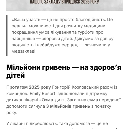
«Ваша участь — це не просто благодійність. Це
реальні можливості для розвитку медицини,
покращення умов лікування та турботи про
найцінніше — здоров’я дітей. Дякуємо за довіру,
людяність і небайдуже серце», — зазначили у
медзакладі.
Мільйони гривень — на здоров’я
дітей
П
ротягом
2025 року
Григорій Козловський разом із
командою Emily Resort здійснювали підтримку
дитячої лікарні «Охматдит». Загальна сума переданої
допомоги сягнула
3 мільйонів гривень
з початку
року.
У лікарні підкреслюють: така допомога — це не