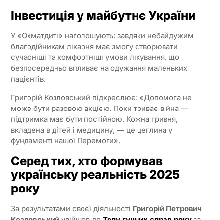
Інвестиція у майбутнє України
У «Охматдиті» наголошують: завдяки небайдужим
благодійникам лікарня має змогу створювати
сучасніші та комфортніші умови лікування, що
безпосередньо впливає на одужання маленьких
пацієнтів.
Григорій Козловський підкреслює: «Допомога не
може бути разовою акцією. Поки триває війна —
підтримка має бути постійною. Кожна гривня,
вкладена в дітей і медицину, — це цеглина у
фундаменті нашої Перемоги».
Серед тих, хто формував
українську реальність 2025
року
За результатами своєї діяльності
Григорій Петрович
Козловський
увійшов до
Топу гучних справ року
за