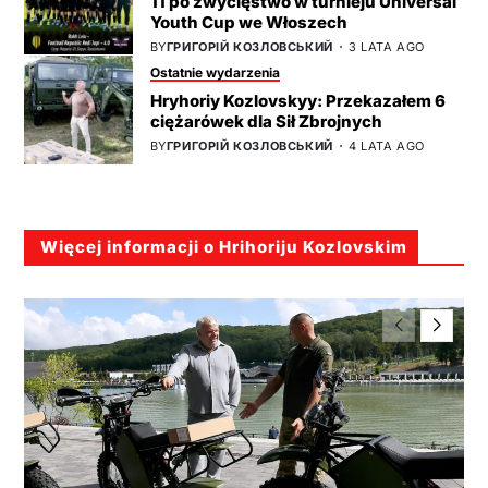
11 po zwycięstwo w turnieju Universal
Youth Cup we Włoszech
BY
ГРИГОРІЙ КОЗЛОВСЬКИЙ
3 LATA AGO
Ostatnie wydarzenia
Hryhoriy Kozlovskyy: Przekazałem 6
ciężarówek dla Sił Zbrojnych
BY
ГРИГОРІЙ КОЗЛОВСЬКИЙ
4 LATA AGO
Więcej informacji o Hrihoriju Kozlovskim