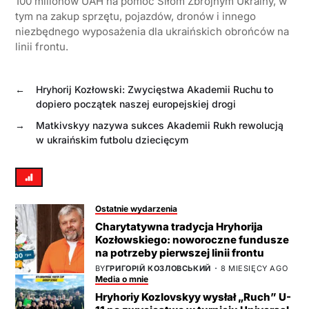
100 milionów UAH na pomoc Siłom Zbrojnym Ukrainy, w
tym na zakup sprzętu, pojazdów, dronów i innego
niezbędnego wyposażenia dla ukraińskich obrońców na
linii frontu.
←
Hryhorij Kozłowski: Zwycięstwa Akademii Ruchu to
dopiero początek naszej europejskiej drogi
→
Matkivskyy nazywa sukces Akademii Rukh rewolucją
w ukraińskim futbolu dziecięcym
Ostatnie wydarzenia
Charytatywna tradycja Hryhorija
Kozłowskiego: noworoczne fundusze
na potrzeby pierwszej linii frontu
BY
ГРИГОРІЙ КОЗЛОВСЬКИЙ
8 MIESIĘCY AGO
Media o mnie
Hryhoriy Kozlovskyy wysłał „Ruch” U-