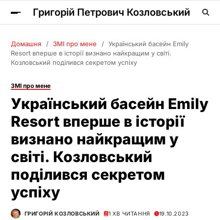
Григорій Петрович Козловський
Домашня
ЗМІ про мене
Український басейн Emily
Resort вперше в історії визнано найкращим у світі.
Козловський поділився секретом успіху
ЗМІ про мене
Український басейн Emily
Resort вперше в історії
визнано найкращим у
світі. Козловський
поділився секретом
успіху
ГРИГОРІЙ КОЗЛОВСЬКИЙ
1 ХВ ЧИТАННЯ
19.10.2023