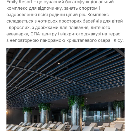
Emily Resort – це сучасний багатофункціональний
комплекс для відпочинку, занять спортом і
оздоровлення всієї родини цілий рік. Комплекс
складається з чотирьох просторих басейнів для дітей
і дорослих, з доріжками для плавання, дитячого
аквапарку, СПА-центру і відкритого джакузі на терасі
з неповторною панорамою кришталевого озера і лісу.