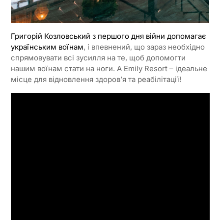
Григорій Козловський з першого дня війни допомагає
українським воїнам
, і впевнений, що зараз необхідно
спрямовувати всі зусилля на те, щоб допомогти
нашим воїнам стати на ноги. А Emily Resort – ідеальне
місце для відновлення здоров’я та реабілітації!