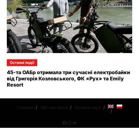
Останні події
45-та ОАБр отримала три сучасні електробайки
від Григорія Козловського, ФК «Рух» та Emily
Resort
Головна
ЗМІ про мене
Останні події
Останні новини про Григорія Козловського | Copyright © 2026