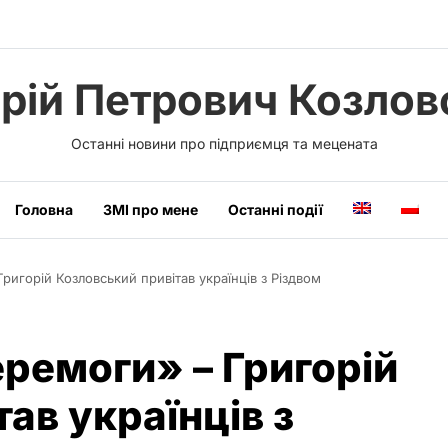
орій Петрович Козлов
Останні новини про підприємця та мецената
Головна
ЗМІ про мене
Останні події
ригорій Козловський привітав українців з Різдвом
еремоги» – Григорій
ав українців з