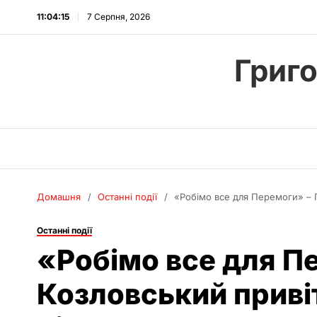
11:04:16
7 Серпня, 2026
Григ
Домашня
Останні події
«Робімо все для Перемоги» – Г
Останні події
«Робімо все для П
Козловський привіт