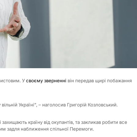
ристовим. У
своєму зверненні
він передав щирі побажання
вільній Україні”, – наголосив Григорій Козловський.
захищають країну від окупантів, та закликав робити все
им задля наближення спільної Перемоги.