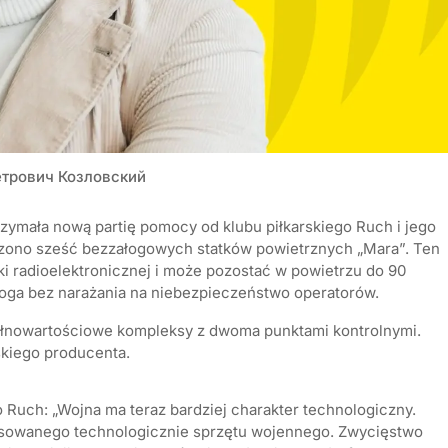
етрович Козловский
trzymała nową partię pomocy od klubu piłkarskiego Ruch i jego
czono sześć bezzałogowych statków powietrznych „Mara”. Ten
ki radioelektronicznej i może pozostać w powietrzu do 90
roga bez narażania na niebezpieczeństwo operatorów.
pełnowartościowe kompleksy z dwoma punktami kontrolnymi.
skiego producenta.
o Ruch: „Wojna ma teraz bardziej charakter technologiczny.
ansowanego technologicznie sprzętu wojennego. Zwycięstwo