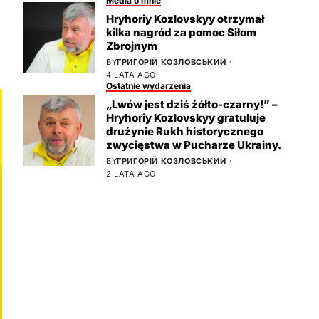
Media o mnie
Hryhoriy Kozlovskyy otrzymał
kilka nagród za pomoc Siłom
Zbrojnym
BY
ГРИГОРІЙ КОЗЛОВСЬКИЙ
4 LATA AGO
Ostatnie wydarzenia
„Lwów jest dziś żółto-czarny!” –
Hryhoriy Kozlovskyy gratuluje
drużynie Rukh historycznego
zwycięstwa w Pucharze Ukrainy.
BY
ГРИГОРІЙ КОЗЛОВСЬКИЙ
2 LATA AGO