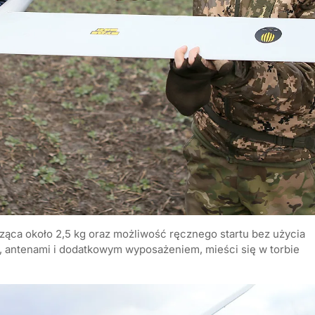
sząca około 2,5 kg oraz możliwość ręcznego startu bez użycia
 antenami i dodatkowym wyposażeniem, mieści się w torbie