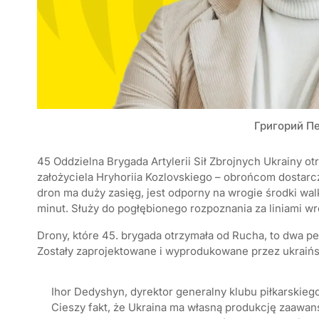
Григорий П
45 Oddzielna Brygada Artylerii Sił Zbrojnych Ukrainy o
założyciela Hryhoriia Kozlovskiego – obrońcom dostar
dron ma duży zasięg, jest odporny na wrogie środki wal
minut. Służy do pogłębionego rozpoznania za liniami w
Drony, które 45. brygada otrzymała od Rucha, to dwa 
Zostały zaprojektowane i wyprodukowane przez ukraiń
Ihor Dedyshyn, dyrektor generalny klubu piłkarskieg
Cieszy fakt, że Ukraina ma własną produkcję zaaw