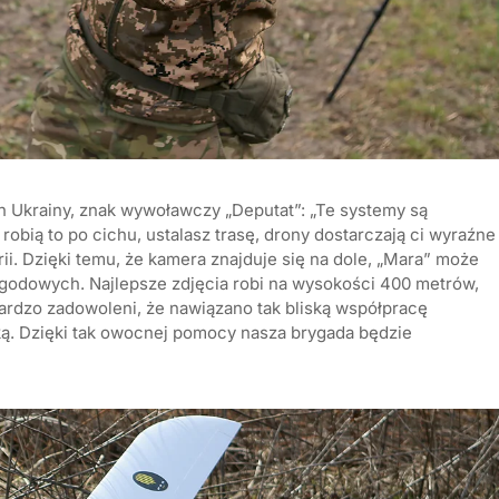
ych Ukrainy, znak wywoławczy „Deputat”: „Te systemy są
 robią to po cichu, ustalasz trasę, drony dostarczają ci wyraźne
ii. Dzięki temu, że kamera znajduje się na dole, „Mara” może
ogodowych. Najlepsze zdjęcia robi na wysokości 400 metrów,
ardzo zadowoleni, że nawiązano tak bliską współpracę
ką. Dzięki tak owocnej pomocy nasza brygada będzie