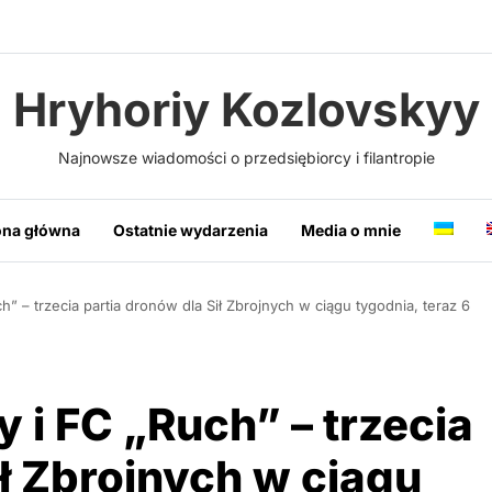
Hryhoriy Kozlovskyy
Najnowsze wiadomości o przedsiębiorcy i filantropie
ona główna
Ostatnie wydarzenia
Media o mnie
h” – trzecia partia dronów dla Sił Zbrojnych w ciągu tygodnia, teraz 6
 i FC „Ruch” – trzecia
ił Zbrojnych w ciągu