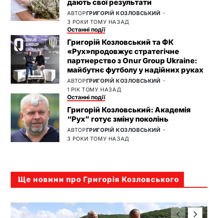
дають свої результати
АВТОР
ГРИГОРІЙ КОЗЛОВСЬКИЙ
3 РОКИ ТОМУ НАЗАД
Останні події
Григорій Козловський та ФК
«Рух»продовжує стратегічне
партнерство з Onur Group Ukraine:
майбутнє футболу у надійних руках
АВТОР
ГРИГОРІЙ КОЗЛОВСЬКИЙ
1 РІК ТОМУ НАЗАД
Останні події
Григорій Козловський: Академія
“Рух” готує зміну поколінь
АВТОР
ГРИГОРІЙ КОЗЛОВСЬКИЙ
3 РОКИ ТОМУ НАЗАД
Ще новини про Григорія Козловського