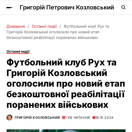
Григорій Петрович Козловський
Домашня
Останні події
Футбольний клуб Рух та
Григорій Козловський оголосили про новий етап
безкоштовної реабілітації поранених військових
Останні події
Футбольний клуб Рух та
Григорій Козловський
оголосили про новий етап
безкоштовної реабілітації
поранених військових
ГРИГОРІЙ КОЗЛОВСЬКИЙ
1 ХВ ЧИТАННЯ
18.10.2024