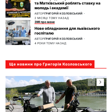
та Матківський роблять ставку на
молодь і академії
АВТОР
ГРИГОРІЙ КОЗЛОВСЬКИЙ
2 МІСЯЦІ ТОМУ НАЗАД
ЗМІ про мене
Нове обладнання для львівського
госпіталю
АВТОР
ГРИГОРІЙ КОЗЛОВСЬКИЙ
4 РОКИ ТОМУ НАЗАД
Ще новини про Григорія Козловського