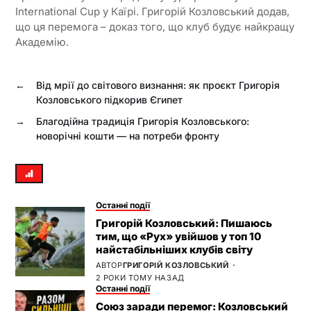
International Cup у Каїрі. Григорій Козловський додав,
що ця перемога – доказ того, що клуб будує найкращу
Академію.
←
Від мрії до світового визнання: як проєкт Григорія
Козловського підкорив Єгипет
→
Благодійна традиція Григорія Козловського:
новорічні кошти — на потреби фронту
Останні події
Григорій Козловський: Пишаюсь
тим, що «Рух» увійшов у топ 10
найстабільніших клубів світу
АВТОР
ГРИГОРІЙ КОЗЛОВСЬКИЙ
2 РОКИ ТОМУ НАЗАД
Останні події
Союз заради перемог: Козловський