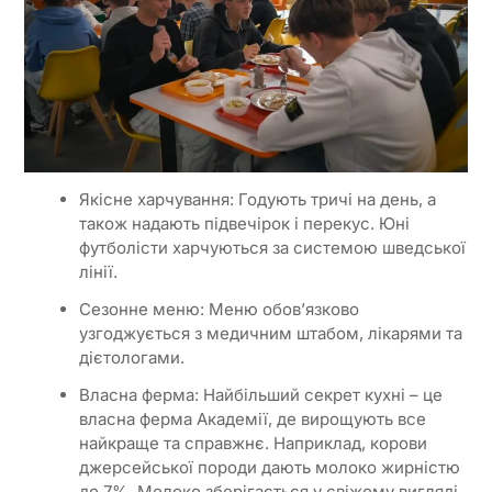
Якісне харчування: Годують тричі на день, а
також надають підвечірок і перекус. Юні
футболісти харчуються за системою шведської
лінії.
Сезонне меню: Меню обов’язково
узгоджується з медичним штабом, лікарями та
дієтологами.
Власна ферма: Найбільший секрет кухні – це
власна ферма Академії, де вирощують все
найкраще та справжнє. Наприклад, корови
джерсейської породи дають молоко жирністю
до 7%. Молоко зберігається у свіжому вигляді